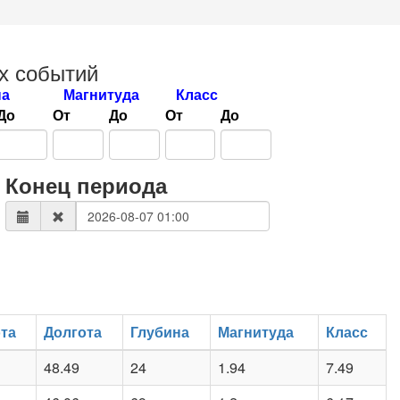
х событий
на
Магнитуда
Класс
До
От
До
От
До
Конец периода
та
Долгота
Глубина
Магнитуда
Класс
48.49
24
1.94
7.49