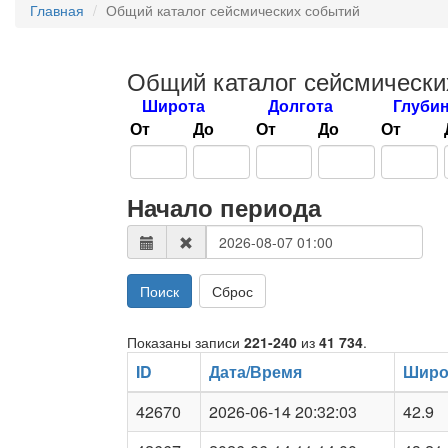
Главная
Общий каталог сейсмических событий
Общий каталог сейсмически
Широта
Долгота
Глуби
От
До
От
До
От
Начало периода
Поиск
Сброс
Показаны записи
221-240
из
41 734
.
ID
Дата/Время
Широ
42670
2026-06-14 20:32:03
42.9