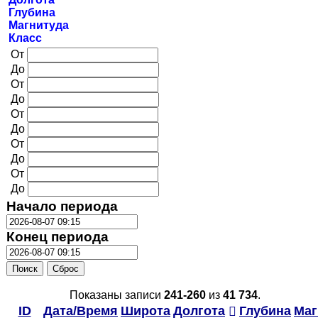
Глубина
Магнитуда
Класс
От
До
От
До
От
До
От
До
От
До
Начало периода
Конец периода
Поиск
Сброс
Показаны записи
241-260
из
41 734
.
ID
Дата/Время
Широта
Долгота
Глубина
Маг