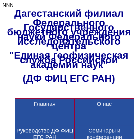
NNN
Дагестанский филиал
Федерального
Государственного
бюджетного учреждения
науки Федерального
исследовательского
центра
"Единая геофизическая
служба Российской
академии наук"
(ДФ ФИЦ ЕГС РАН)
Главная
О нас
Руководство ДФ ФИЦ
Семинары и
ЕГС РАН
конференции