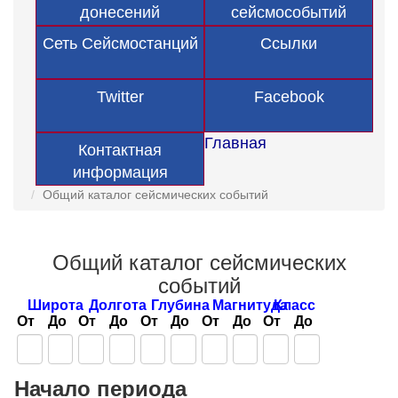
донесений
сейсмособытий
Сеть Сейсмостанций
Ссылки
Twitter
Facebook
Главная
Контактная
информация
Общий каталог сейсмических событий
Общий каталог сейсмических
событий
Широта
Долгота
Глубина
Магнитуда
Класс
От
До
От
До
От
До
От
До
От
До
Начало периода