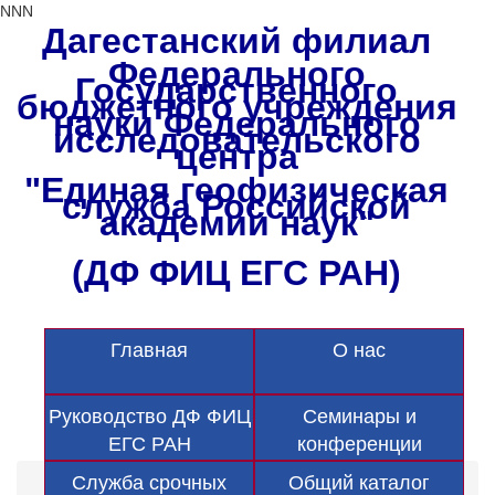
NNN
Дагестанский филиал
Федерального
Государственного
бюджетного учреждения
науки Федерального
исследовательского
центра
"Единая геофизическая
служба Российской
академии наук"
(ДФ ФИЦ ЕГС РАН)
Главная
О нас
Руководство ДФ ФИЦ
Семинары и
ЕГС РАН
конференции
Служба срочных
Общий каталог