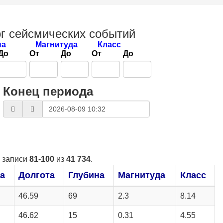
г сейсмических событий
на
Магнитуда
Класс
До
От
До
От
До
Конец периода
 записи
81-100
из
41 734
.
а
Долгота
Глубина
Магнитуда
Класс
46.59
69
2.3
8.14
46.62
15
0.31
4.55