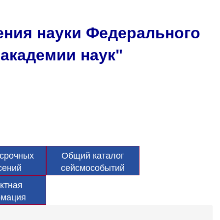
ения науки Федерального
академии наук"
срочных
Общий каталог
сений
сейсмособытий
ктная
мация