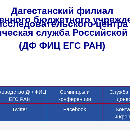
Дагестанский филиал
енного бюджетного учрежд
исследовательского центра
ческая служба Российской 
(ДФ ФИЦ ЕГС РАН)
ководство ДФ ФИЦ
Семинары и
Служба 
ЕГС РАН
конференции
доне
Twitter
Facebook
Конта
инфор