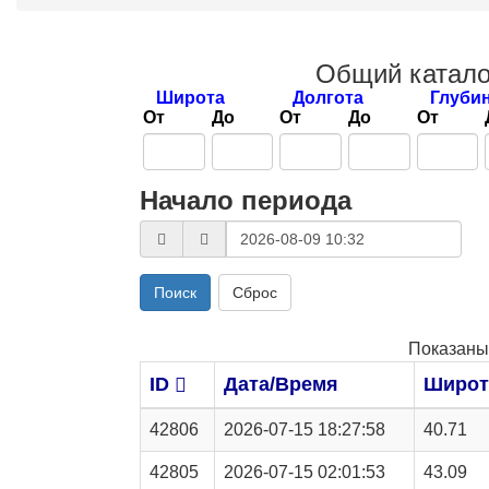
Общий катало
Широта
Долгота
Глуби
От
До
От
До
От
Начало периода
Поиск
Сброс
Показаны
ID
Дата/Время
Широт
42806
2026-07-15 18:27:58
40.71
42805
2026-07-15 02:01:53
43.09